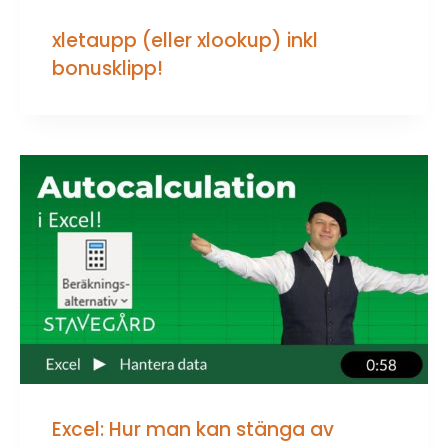
xletaupp (eller xlookup) inkl
bonusklipp!
Excel: Hur man kan stänga av