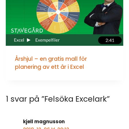
Årshjul – en gratis mall för
planering av ett år i Excel
1 svar på ”Felsöka Excelark”
kjell magnusson