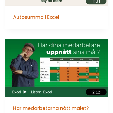
Autosumma i Excel
Har medarbetarna nått målet?