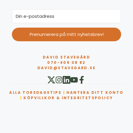
Prenumerera på mitt nyhetsbrev!
DAVID STAVEGÅRD
070-409 08 82
DAVID@STAVEGARD.SE
ALLA TORSDAGSTIPS
|
HANTERA DITT KONTO
|
KÖPVILLKOR & INTEGRITETSPOLICY
Artikel tillagd till varukorg.
Kassa
0 artiklar -
0,00
kr