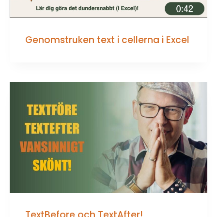
Genomstruken text i cellerna i Excel
TextBefore och TextAfter!