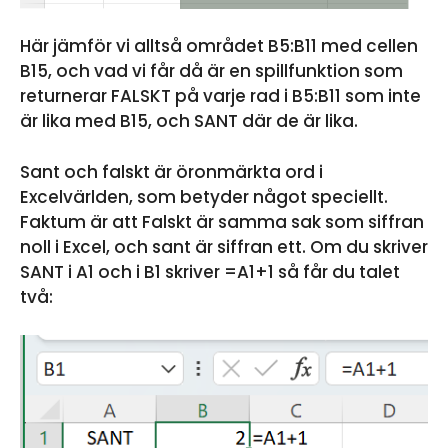
Här jämför vi alltså området B5:B11 med cellen
B15, och vad vi får då är en spillfunktion som
returnerar FALSKT på varje rad i B5:B11 som inte
är lika med B15, och SANT där de är lika.
Sant och falskt är öronmärkta ord i
Excelvärlden, som betyder något speciellt.
Faktum är att Falskt är samma sak som siffran
noll i Excel, och sant är siffran ett. Om du skriver
SANT i A1 och i B1 skriver =A1+1 så får du talet
två: