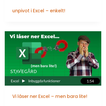
unpivot i Excel – enkelt!
Vi låser ner Excel – men bara lite!