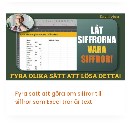
Fyra sätt att göra om siffror till
siffror som Excel tror är text