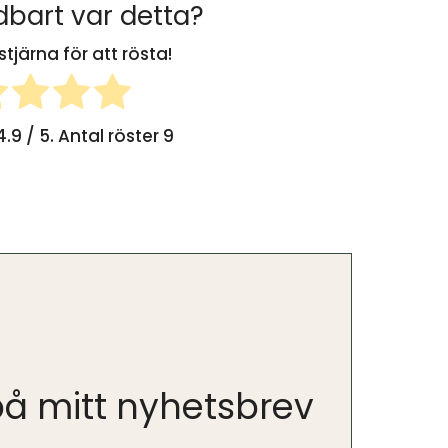
bart var detta?
stjärna för att rösta!
4.9
/ 5. Antal röster
9
å mitt nyhetsbrev