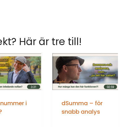
ekt? Här är tre till!
lnummer i
dSumma – för
?
snabb analys