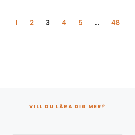
1
2
3
4
5
…
48
VILL DU LÄRA DIG MER?