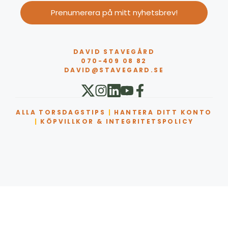
Prenumerera på mitt nyhetsbrev!
DAVID STAVEGÅRD
070-409 08 82
DAVID@STAVEGARD.SE
ALLA TORSDAGSTIPS
|
HANTERA DITT KONTO
|
KÖPVILLKOR & INTEGRITETSPOLICY
Artikel tillagd till varukorg.
Kassa
0 artiklar -
0,00
kr