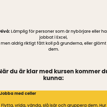
Nivå:
Lämplig för personer som är nybörjare eller ha
jobbat i Excel,
men aldrig riktigt fått koll på grunderna, eller glömt
dem.
När du är klar med kursen kommer d
kunna:
Jobba med celler
Flytta, vrida, vända, slå isär och gruppera dem. Hur