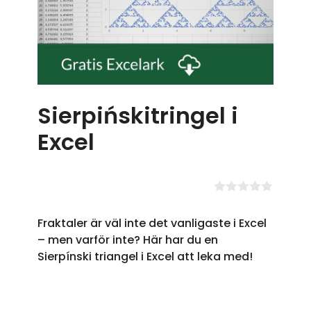
Sierpińskitringel i
Excel
0
a
Fraktaler är väl inte det vanligaste i Excel
v
5
– men varför inte? Här har du en
Sierpínski triangel i Excel att leka med!