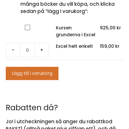
många böcker du vill köpa, och klicka
sedan på “lägg i varukorg”:
Köp
Kursen
925,00
kr
en
grunderna i Excel
av
Excel helt enkelt
159,00
kr
Kursen
-
+
Excel
grunderna
helt
i
enkelt
Excel
Lägg till i varukorg
mängd
för
925,00 kr
Rabatten då?
Jo! i utcheckningen så anger du rabattkod
PAKET1 (alltså paket plus siffran ett), och då