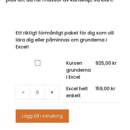
Ett riktigt förmånligt paket för dig som vill
lära dig eller påminnas om grunderna i
Excel!
Köp
Kursen
925,00
kr
en
grunderna
av
i Excel
Kursen
Excel helt
159,00
kr
grunderna
-
+
Excel
enkelt
i
helt
Excel
enkelt
för
Lägg till i varukorg
mängd
925,00 kr