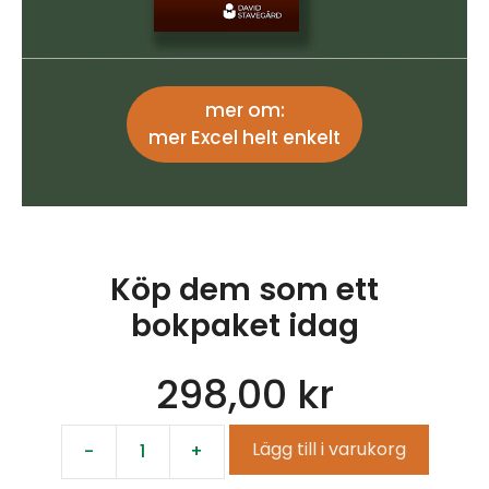
mer om:
mer Excel helt enkelt
Köp dem som ett
bokpaket idag
298,00
kr
Lägg till i varukorg
-
+
Bokpaket
2: