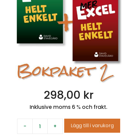
298,00
kr
Inklusive moms 6 % och frakt.
Lägg till i varukorg
-
+
Bokpaket
2: