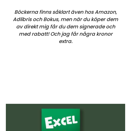
Excel
Böckerna finns såklart även hos Amazon,
helt
Adlibris och Bokus, men när du köper dem
enkelt
av direkt mig får du dem signerade och
och
med rabatt! Och jag får några kronor
Mer
extra.
Excel
helt
enkelt
mängd