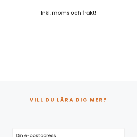
Excel
Inkl. moms och frakt!
helt
enkelt
och
Mer
Excel
helt
enkelt
mängd
VILL DU LÄRA DIG MER?