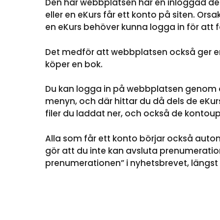
Den här webbplatsen har en inloggad del,
eller en eKurs får ett konto på siten. Orsa
en eKurs behöver kunna logga in för att få 
Det medför att webbplatsen också ger en 
köper en bok.
Du kan logga in på webbplatsen genom att
menyn, och där hittar du då dels de eKurse
filer du laddat ner, och också de kontoup
Alla som får ett konto börjar också autom
gör att du inte kan avsluta prenumeratio
prenumerationen” i nyhetsbrevet, längst ne