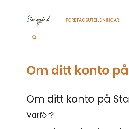
Hoppa
till
innehåll
FÖRETAGSUTBILDNINGAR
Om ditt konto på
Om ditt konto på St
Varför?