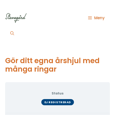
Hoppa
till
innehåll
Meny
Gör ditt egna årshjul med
många ringar
Status
EJ REGISTRERAD