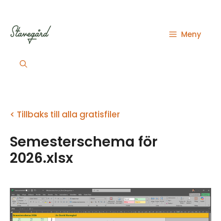
Hoppa
till
innehåll
Meny
< Tillbaks till alla gratisfiler
Semesterschema för
2026.xlsx