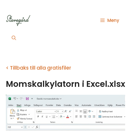
Hoppa
till
innehåll
Meny
< Tillbaks till alla gratisfiler
Momskalkylatorn i Excel.xlsx