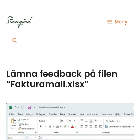
Hoppa
till
innehåll
Meny
Lämna feedback på filen
“Fakturamall.xlsx”