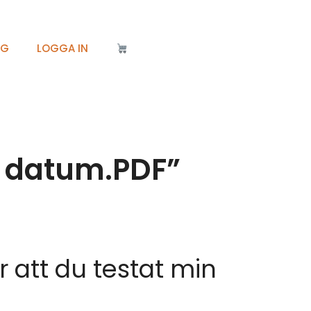
IG
LOGGA IN
m datum.PDF”
ör att du testat min