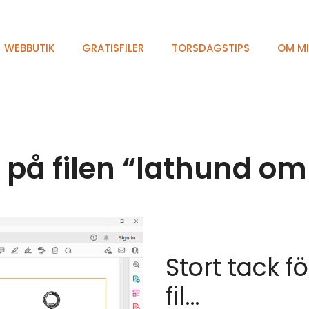
WEBBUTIK
GRATISFILER
TORSDAGSTIPS
OM M
på filen “lathund o
Stort tack f
fil…