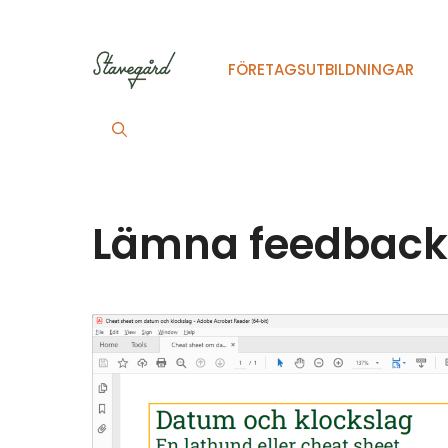
Hoppa
till
innehåll
FÖRETAGSUTBILDNINGAR
Lämna feedback 