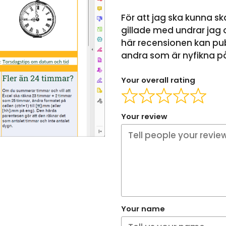
För att jag ska kunna sk
gillade med undrar jag o
här recensionen kan pub
andra som är nyfikna på 
Your overall rating
Your review
Your name