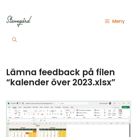
Hoppa
till
innehåll
Meny
Lämna feedback på filen
“kalender över 2023.xlsx”