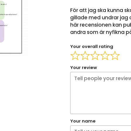
För att jag ska kunna sk
gillade med undrar jag o
här recensionen kan pub
andra som är nyfikna på 
Your overall rating
Your review
Your name