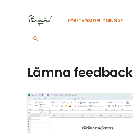
Hoppa
till
innehåll
FÖRETAGSUTBILDNINGAR
Lämna feedback p