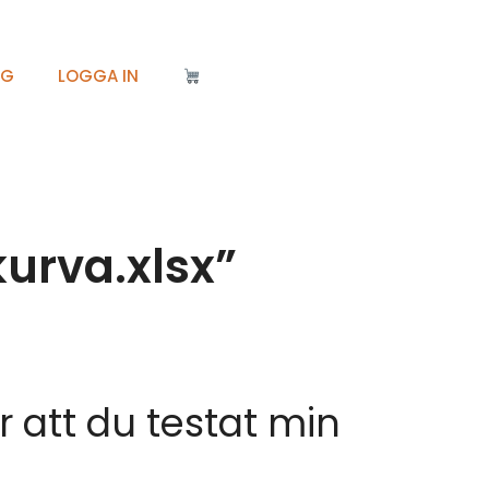
IG
LOGGA IN
urva.xlsx”
ör att du testat min