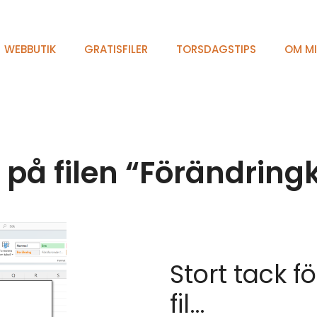
WEBBUTIK
GRATISFILER
TORSDAGSTIPS
OM M
å filen “Förändringk
Stort tack f
fil…