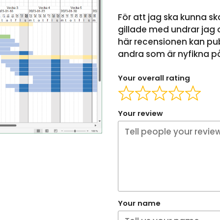
För att jag ska kunna sk
gillade med undrar jag o
här recensionen kan pub
andra som är nyfikna på 
Your overall rating
Your review
Your name