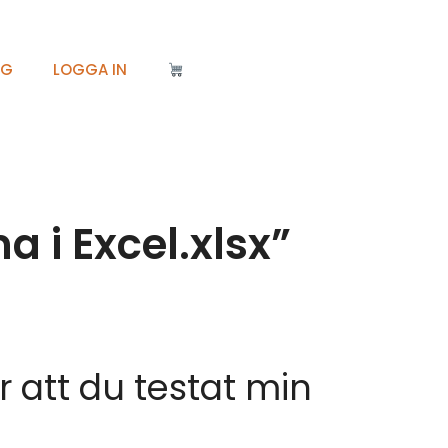
IG
LOGGA IN
 i Excel.xlsx”
ör att du testat min