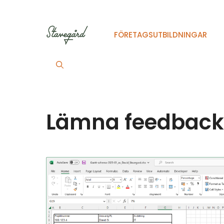
Hoppa
till
innehåll
FÖRETAGSUTBILDNINGAR
Lämna feedback p