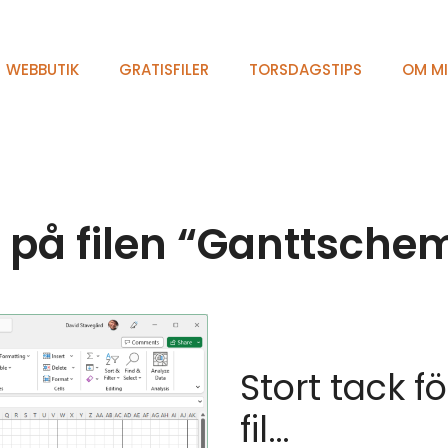
WEBBUTIK
GRATISFILER
TORSDAGSTIPS
OM M
å filen “Ganttschema
Stort tack f
fil…