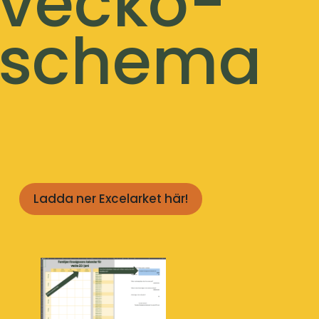
vecko-
schema
Ladda ner Excelarket här!